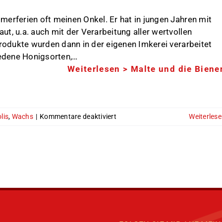
erferien oft meinen Onkel. Er hat in jungen Jahren mit
t, u.a. auch mit der Verarbeitung aller wertvollen
Produkte wurden dann in der eigenen Imkerei verarbeitet
iedene Honigsorten,…
Weiterlesen >
Malte und die Biene
für
lis
,
Wachs
|
Kommentare deaktiviert
Weiterles
Malte
und
die
Bienen