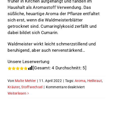
früher in Kirchen aufgehängt und fanden im
Haushalt als Aromastoff Verwendung. Das
süßliche, heuartige Aroma der Pflanze entfaltet
sich erst, wenn die Waldmeisterblätter
getrocknet sind. Cumaringlykosid zerfällt und
dabei bildet sich Cumarin.
Waldmeister wirkt leicht schmerzstillend und
beruhigend, aber auch nervenstärkend…
Unsere Leserwertung
[Gesamt:
4
Durchschnitt:
5
]
Von
Malte Mehler
|
11. April 2022
|
Tags:
Aroma
,
Heilkraut
,
für
Kräuter
,
Stoffwechsel
|
Kommentare deaktiviert
Der
Weiterlesen
Waldmeister