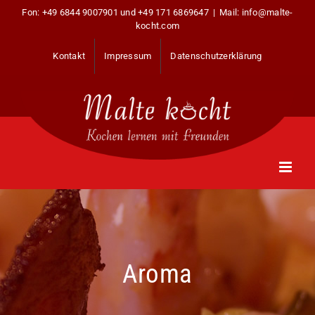
Zum
Fon:
+49 6844 9007901
und
+49 171 6869647
|
Mail: info@malte-
Inhalt
kocht.com
springen
Kontakt
Impressum
Datenschutzerklärung
Aroma