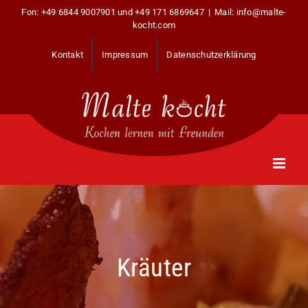
Zum
Fon:
+49 6844 9007901
und
+49 171 6869647
|
Mail: info@malte-
Inhalt
kocht.com
springen
Kontakt
Impressum
Datenschutzerklärung
Kräuter