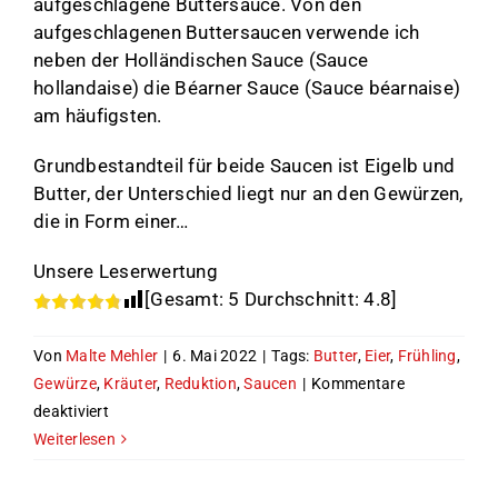
aufgeschlagene Buttersauce. Von den
aufgeschlagenen Buttersaucen verwende ich
neben der Holländischen Sauce (Sauce
hollandaise) die Béarner Sauce (Sauce béarnaise)
am häufigsten.
Grundbestandteil für beide Saucen ist Eigelb und
Butter, der Unterschied liegt nur an den Gewürzen,
die in Form einer…
Unsere Leserwertung
[Gesamt:
5
Durchschnitt:
4.8
]
Von
Malte Mehler
|
6. Mai 2022
|
Tags:
Butter
,
Eier
,
Frühling
,
Gewürze
,
Kräuter
,
Reduktion
,
Saucen
|
Kommentare
für
deaktiviert
Aufgeschlagene
Weiterlesen
Saucen