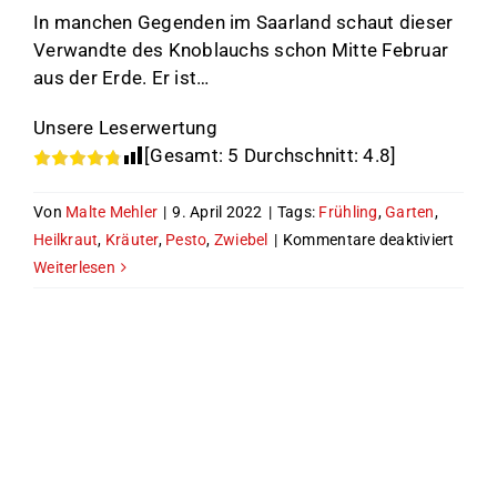
In manchen Gegenden im Saarland schaut dieser
Verwandte des Knoblauchs schon Mitte Februar
aus der Erde. Er ist…
Unsere Leserwertung
[Gesamt:
5
Durchschnitt:
4.8
]
Von
Malte Mehler
|
9. April 2022
|
Tags:
Frühling
,
Garten
,
für
Heilkraut
,
Kräuter
,
Pesto
,
Zwiebel
|
Kommentare deaktiviert
Der
Weiterlesen
Bärla