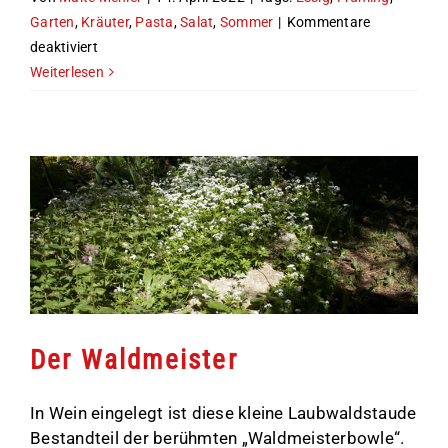
Garten
,
Kräuter
,
Pasta
,
Salat
,
Sommer
|
Kommentare
für
deaktiviert
Der
Weiterlesen
Garten-
Estragon
Der Waldmeister
In Wein eingelegt ist diese kleine Laubwaldstaude
Bestandteil der berühmten „Waldmeisterbowle“.