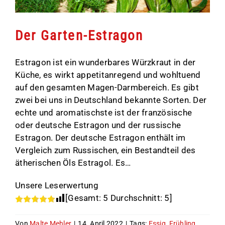
Der Garten-Estragon
Estragon ist ein wunderbares Würzkraut in der
Küche, es wirkt appetitanregend und wohltuend
auf den gesamten Magen-Darmbereich. Es gibt
zwei bei uns in Deutschland bekannte Sorten. Der
echte und aromatischste ist der französische
oder deutsche Estragon und der russische
Estragon. Der deutsche Estragon enthält im
Vergleich zum Russischen, ein Bestandteil des
ätherischen Öls Estragol. Es…
Unsere Leserwertung
[Gesamt:
5
Durchschnitt:
5
]
Von
Malte Mehler
|
14. April 2022
|
Tags:
Essig
,
Frühling
,