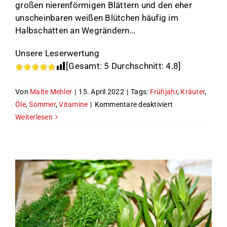
großen nierenförmigen Blättern und den eher
unscheinbaren weißen Blütchen häufig im
Halbschatten an Wegrändern…
Unsere Leserwertung
[Gesamt:
5
Durchschnitt:
4.8
]
Von
Malte Mehler
|
15. April 2022
|
Tags:
Frühjahr
,
Kräuter
,
für
Öle
,
Sommer
,
Vitamine
|
Kommentare deaktiviert
Die
Weiterlesen
Knoblauchsrauk