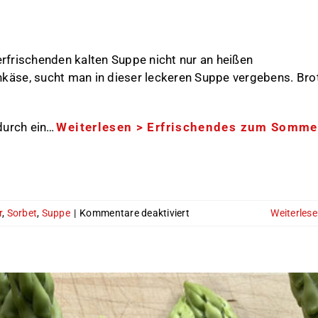
erfrischenden kalten Suppe nicht nur an heißen
äse, sucht man in dieser leckeren Suppe vergebens. Bro
durch ein…
Weiterlesen >
Erfrischendes zum Somme
für
r
,
Sorbet
,
Suppe
|
Kommentare deaktiviert
Weiterles
Erfrischendes
zum
Sommer