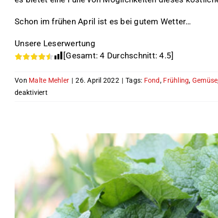
Schon im frühen April ist es bei gutem Wetter…
Unsere Leserwertung
[Gesamt:
4
Durchschnitt:
4.5
]
Von
Malte Mehler
|
26. April 2022
|
Tags:
Fond
,
Frühling
,
Gemüse
für
deaktiviert
Der
erste
Spargel
im
Jahr