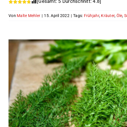
[Gesamt:
5
Durchschnitt:
4.8
]
Von
Malte Mehler
|
15. April 2022
|
Tags:
Frühjahr
,
Kräuter
,
Öle
,
S