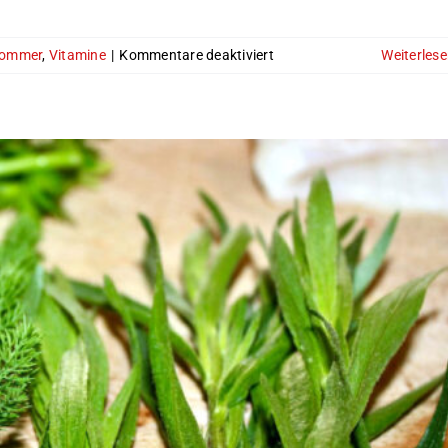
für
ommer
,
Vitamine
|
Kommentare deaktiviert
Weiterles
Die
Knoblauchsrauke