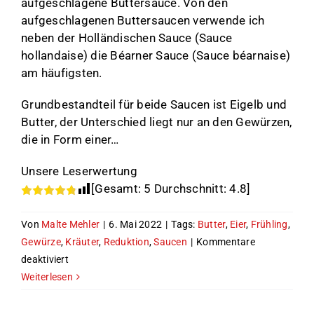
aufgeschlagene Buttersauce. Von den
aufgeschlagenen Buttersaucen verwende ich
neben der Holländischen Sauce (Sauce
hollandaise) die Béarner Sauce (Sauce béarnaise)
am häufigsten.
Grundbestandteil für beide Saucen ist Eigelb und
Butter, der Unterschied liegt nur an den Gewürzen,
die in Form einer…
Unsere Leserwertung
[Gesamt:
5
Durchschnitt:
4.8
]
Von
Malte Mehler
|
6. Mai 2022
|
Tags:
Butter
,
Eier
,
Frühling
,
Gewürze
,
Kräuter
,
Reduktion
,
Saucen
|
Kommentare
für
deaktiviert
Aufgeschlagene
Weiterlesen
Saucen