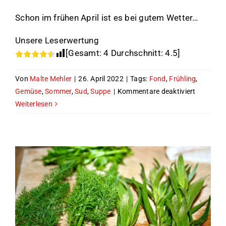
Schon im frühen April ist es bei gutem Wetter…
Unsere Leserwertung
[Gesamt:
4
Durchschnitt:
4.5
]
Von
Malte Mehler
|
26. April 2022
|
Tags:
Fond
,
Frühling
,
für
Gemüse
,
Sommer
,
Sud
,
Suppe
|
Kommentare deaktiviert
Der
Weiterlesen
erste
Spargel
im
Jahr