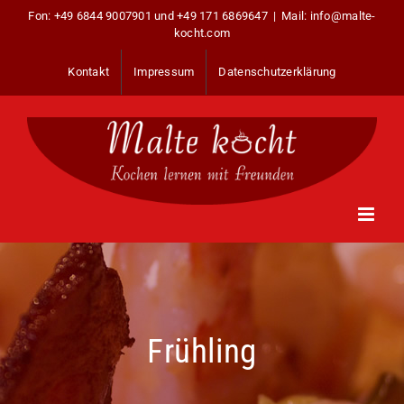
Zum
Fon:
+49 6844 9007901
und
+49 171 6869647
|
Mail: info@malte-
Inhalt
kocht.com
springen
Kontakt
Impressum
Datenschutzerklärung
Frühling