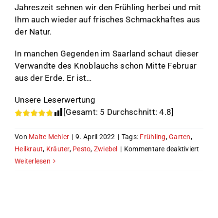
Jahreszeit sehnen wir den Frühling herbei und mit
Ihm auch wieder auf frisches Schmackhaftes aus
der Natur.
In manchen Gegenden im Saarland schaut dieser
Verwandte des Knoblauchs schon Mitte Februar
aus der Erde. Er ist…
Unsere Leserwertung
[Gesamt:
5
Durchschnitt:
4.8
]
Von
Malte Mehler
|
9. April 2022
|
Tags:
Frühling
,
Garten
,
für
Heilkraut
,
Kräuter
,
Pesto
,
Zwiebel
|
Kommentare deaktiviert
Der
Weiterlesen
Bärla